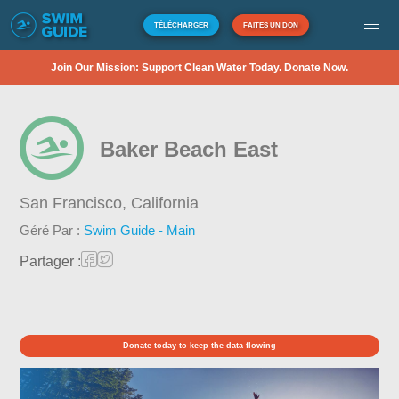
TÉLÉCHARGER
FAITES UN DON
Join Our Mission: Support Clean Water Today. Donate Now.
Baker Beach East
San Francisco,
California
Géré Par :
Swim Guide - Main
Partager :
Donate today to keep the data flowing