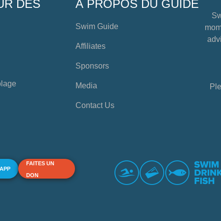
UR DES
À PROPOS DU GUIDE
Sw
Swim Guide
mome
advi
Affiliates
Sponsors
plage
Media
Ple
Contact Us
FAITES UN
 APP
DON