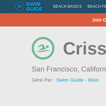
BEACH BASICS
BEACH F
Join 
Cris
San Francisco,
Californ
Géré Par :
Swim Guide - Main