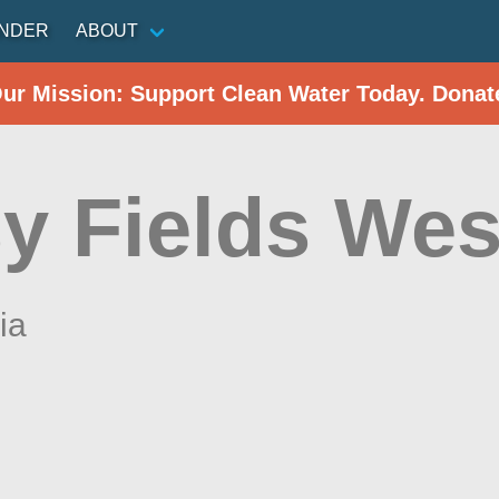
INDER
ABOUT
Our Mission: Support Clean Water Today. Donat
sy Fields Wes
ia