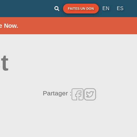
EN
ES
FAITES UN DON
e Now.
t
Partager :