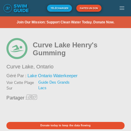
TÉLÉCHARGER
FAITES UN DON
Join Our Mission: Support Clean Water Today. Donate Now.
Curve Lake Henry's
Gumming
Curve Lake,
Ontario
Géré Par :
Lake Ontario Waterkeeper
Guide Des Grands
Voir Cette Plage
Lacs
Sur
Partager :
Donate today to keep the data flowing