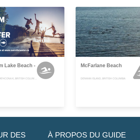
m Lake Beach -
McFarlane Beach
COMOX-STRATHCONA K, BRITISH COLUMBIA
DENMAN ISLAND, BRITISH COLUMBIA
UR DES
À PROPOS DU GUIDE