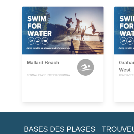
Mallard Beach
Graha
West
DENMAN ISLAND, BRITISH COLUMBIA
BASES DES PLAGES
TROUVE