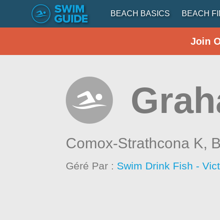
BEACH BASICS
BEACH F
Join 
Grah
Comox-Strathcona K,
B
Géré Par :
Swim Drink Fish - Vic