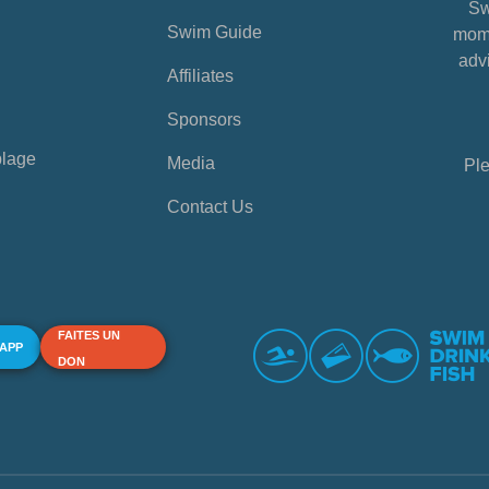
Sw
Swim Guide
mome
advi
Affiliates
Sponsors
plage
Media
Ple
Contact Us
FAITES UN
 APP
DON