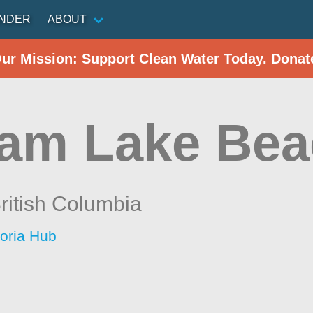
INDER
ABOUT
Our Mission: Support Clean Water Today. Donat
am Lake Beac
ritish Columbia
toria Hub