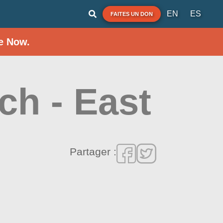
EN
ES
FAITES UN DON
e Now.
h - East
Partager :