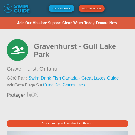
TÉLÉCHARGER
FAITES UN DON
Join Our Mission: Support Clean Water Today. Donate Now.
Gravenhurst - Gull Lake
Park
Gravenhurst,
Ontario
Géré Par :
Swim Drink Fish Canada - Great Lakes Guide
Guide Des Grands Lacs
Voir Cette Plage Sur
Partager :
Donate today to keep the data flowing