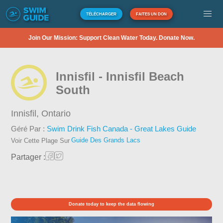
TÉLÉCHARGER
FAITES UN DON
Join Our Mission: Support Clean Water Today. Donate Now.
Innisfil - Innisfil Beach
South
Innisfil,
Ontario
Géré Par :
Swim Drink Fish Canada - Great Lakes Guide
Guide Des Grands Lacs
Voir Cette Plage Sur
Partager :
Donate today to keep the data flowing