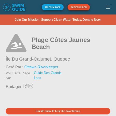
TÉLÉCHARGER
FAITES UN DON
Join Our Mission: Support Clean Water Today. Donate Now.
Plage Côtes Jaunes
Beach
Île Du Grand-Calumet,
Quebec
Géré Par :
Ottawa Riverkeeper
Guide Des Grands
Voir Cette Plage
Lacs
Sur
Partager :
Donate today to keep the data flowing