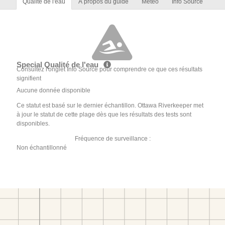
Qualité de l'eau
À propos du guide
Météo
Info Source
Special Qualité de l'eau
Consultez l'onglet Info Source pour comprendre ce que ces résultats
signifient
Aucune donnée disponible
Ce statut est basé sur le dernier échantillon. Ottawa Riverkeeper met
à jour le statut de cette plage dès que les résultats des tests sont
disponibles.
Fréquence de surveillance :
Non échantillonné