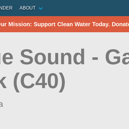
INDER
ABOUT
Our Mission: Support Clean Water Today. Donat
e Sound - G
k (C40)
a