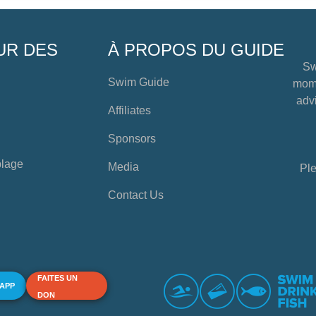
UR DES
À PROPOS DU GUIDE
Sw
Swim Guide
mome
advi
Affiliates
Sponsors
plage
Media
Ple
Contact Us
FAITES UN
 APP
DON