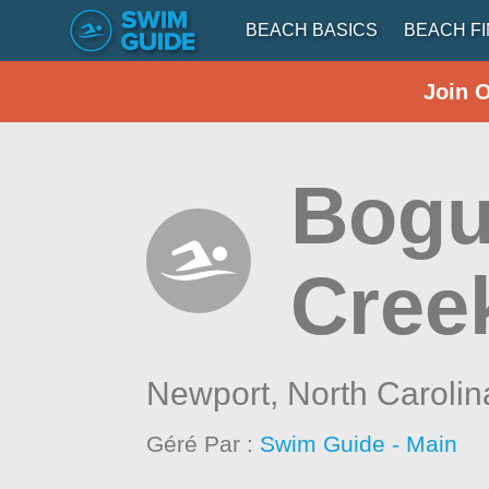
BEACH BASICS
BEACH F
Join 
Bogu
Cree
Newport,
North Carolin
Géré Par :
Swim Guide - Main