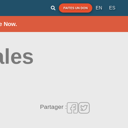
EN
ES
FAITES UN DON
e Now.
ales
Partager :