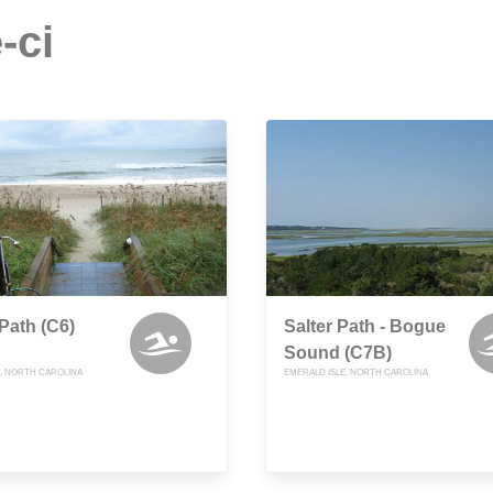
-ci
 Path (C6)
Salter Path - Bogue
Sound (C7B)
H, NORTH CAROLINA
EMERALD ISLE, NORTH CAROLINA