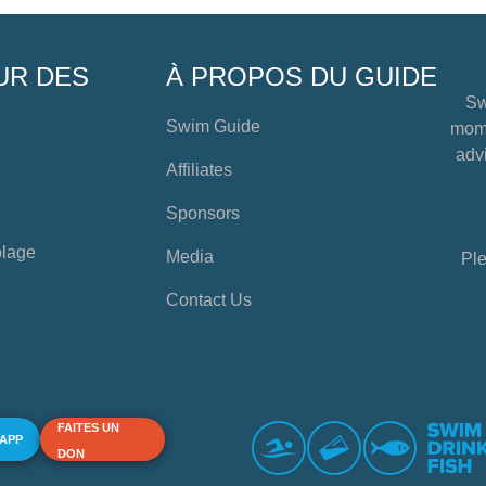
UR DES
À PROPOS DU GUIDE
Sw
Swim Guide
mome
advi
Affiliates
Sponsors
plage
Media
Ple
Contact Us
FAITES UN
 APP
DON