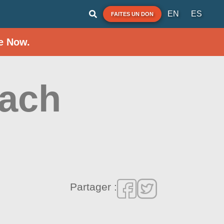
EN
ES
FAITES UN DON
e Now.
each
Partager :