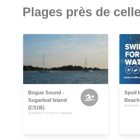
Plages près de celle
Bogue Sound -
Spoil I
Sugarloaf Island
Beach
MOREHEAD,
(C51B)
MOREHEAD CITY, NORTH CAROLINA