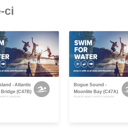
-ci
sland - Atlantic
Bogue Sound -
 Bridge (C47B)
Moonlite Bay (C47A)
 NORTH CAROLINA
ATLANTIC BEACH, NORTH CAROLINA