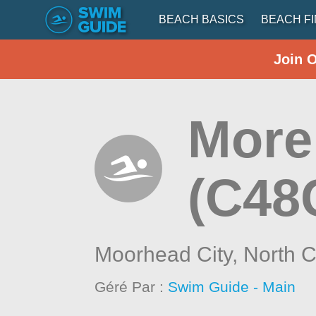
BEACH BASICS
BEACH F
Join 
More
(C48
Moorhead City,
North C
Géré Par :
Swim Guide - Main