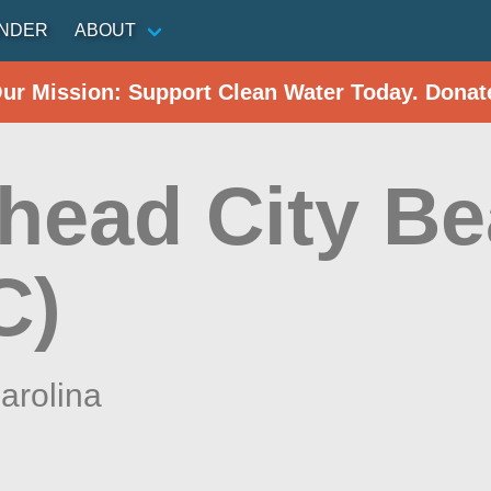
INDER
ABOUT
Our Mission: Support Clean Water Today. Donat
head City B
C)
arolina