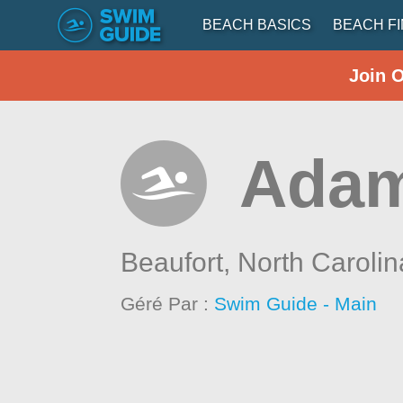
BEACH BASICS
BEACH F
Join 
Adam
Beaufort,
North Carolin
Géré Par :
Swim Guide - Main