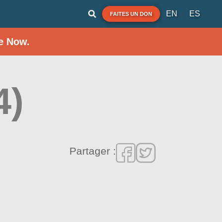
EN
ES
FAITES UN DON
e Now.
4)
Partager :