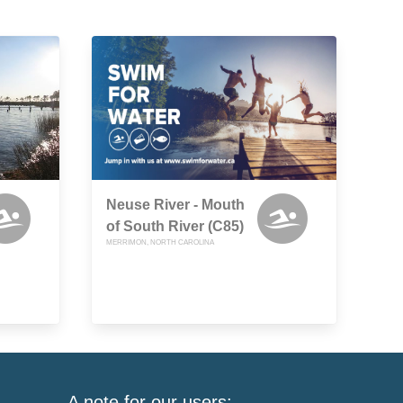
Neuse River - Mouth
of South River (C85)
MERRIMON, NORTH CAROLINA
A note for our users: