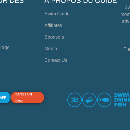
UR DES
À PROPOS DU GUIDE
Sw
Swim Guide
mome
advi
Affiliates
Sponsors
plage
Media
Ple
Contact Us
FAITES UN
 APP
DON