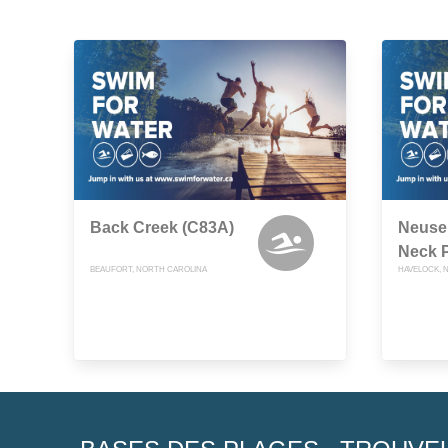
Back Creek (C83A)
Neuse 
Neck P
BEAUFORT, NORTH CAROLINA
HAVELOCK, 