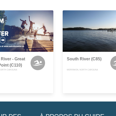
River - Great
South River (C85)
oint (C110)
NORTH CAROLINA
MERRIMON, NORTH CAROLINA