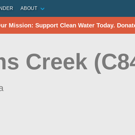
INDER
ABOUT
Our Mission: Support Clean Water Today. Donat
s Creek (C8
a