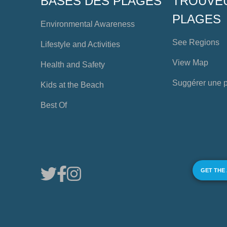
BASES DES PLAGES
TROUVE
PLAGES
Environmental Awareness
See Regions
Lifestyle and Activities
View Map
Health and Safety
Suggérer une 
Kids at the Beach
Best Of
GET THE