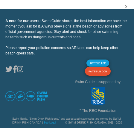
A note for our users:
Swim Guide shares the best information we have the
moment you ask for it. Always obey signs at the beach or advisories from
official government agencies. Stay alert and check for other swimming
hazards such as dangerous currents and tides.
Please report your pollution concerns so Affiliates can help keep other
beach-goers safe.
GET THE APP
FAITES UN DON
Swim Guide is supported by
* The RBC Foundation
Swim Guide, "Swim Drink Fish icons," and associated trademarks are owned by SWIM
DRINK FISH CANADA |
See Legal
© SWIM DRINK FISH CANADA, 2011 - 2026