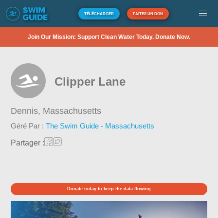
TÉLÉCHARGER
FAITES UN DON
Join Our Mission: Support Clean Water Today. Donate Now.
Clipper Lane
Dennis,
Massachusetts
Géré Par :
The Swim Guide - Massachusetts
Partager :
Donate today to keep the data flowing