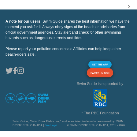
A note for our users:
Swim Guide shares the best information we have the
moment you ask for it. Always obey signs at the beach or advisories from
official government agencies. Stay alert and check for other swimming
hazards such as dangerous currents and tides.
Please report your pollution concerns so Affiliates can help keep other
beach-goers safe.
GET THE APP
FAITES UN DON
Swim Guide is supported by
* The RBC Foundation
Swim Guide, "Swim Drink Fish icons," and associated trademarks are owned by SWIM
DRINK FISH CANADA |
See Legal
© SWIM DRINK FISH CANADA, 2011 - 2026