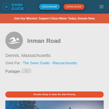
TÉLÉCHARGER
FAITES UN DON
Join Our Mission: Support Clean Water Today. Donate Now.
Inman Road
Dennis,
Massachusetts
Géré Par :
The Swim Guide - Massachusetts
Partager :
Donate today to keep the data flowing