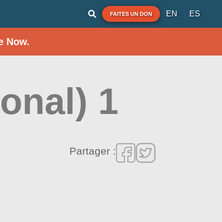
EN
ES
FAITES UN DON
e Now.
onal) 1
Partager :