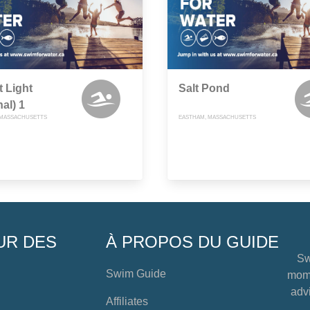
 Light
Salt Pond
nal) 1
 MASSACHUSETTS
EASTHAM, MASSACHUSETTS
UR DES
À PROPOS DU GUIDE
Sw
Swim Guide
mome
advi
Affiliates