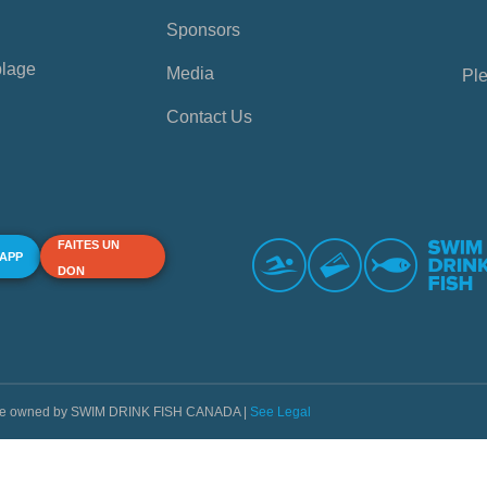
Sponsors
plage
Media
Ple
Contact Us
FAITES UN
 APP
DON
s are owned by SWIM DRINK FISH CANADA |
See Legal