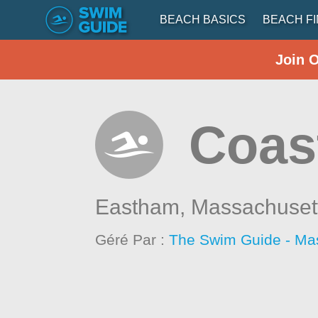
BEACH BASICS
BEACH F
Join 
Coast
Eastham,
Massachuset
Géré Par :
The Swim Guide - Ma