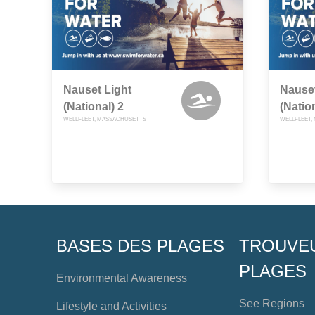
Nauset Light
Nauset
(National) 2
(Natio
WELLFLEET, MASSACHUSETTS
WELLFLEET,
BASES DES PLAGES
TROUVE
PLAGES
Environmental Awareness
See Regions
Lifestyle and Activities