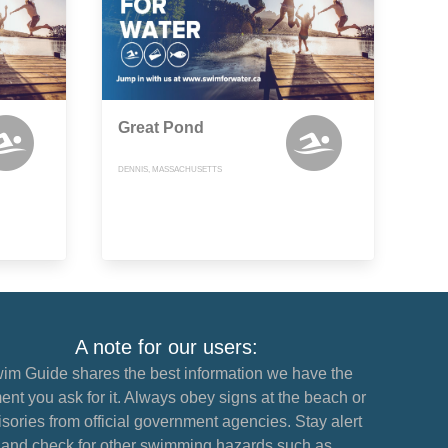
Great Pond
DENNIS, MASSACHUSETTS
A note for our users:
im Guide shares the best information we have the
nt you ask for it. Always obey signs at the beach or
sories from official government agencies. Stay alert
and check for other swimming hazards such as