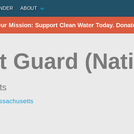
INDER
ABOUT
Our Mission: Support Clean Water Today. Donat
 Guard (Nati
ts
ssachusetts