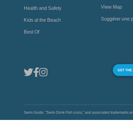
View Map
Health and Safety
Suggérer une 
Kids at the Beach
Best Of
GET THE
Swim Guide, "Swim Drink Fish icons," and associated trademark