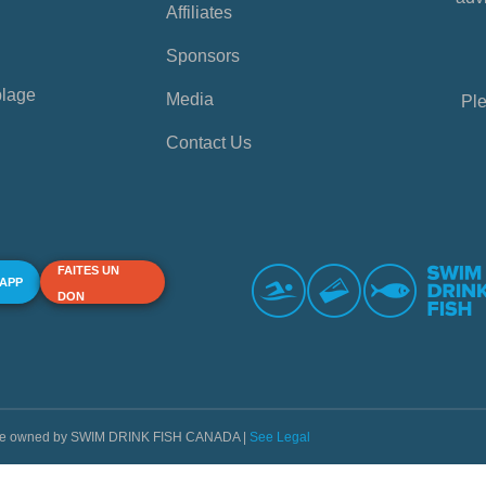
Affiliates
Sponsors
plage
Media
Ple
Contact Us
FAITES UN
 APP
DON
s are owned by SWIM DRINK FISH CANADA |
See Legal