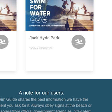
Jack Hyde Park
TACOMA, WASHINGTON
A note for our users:
im Guide shares the best information we have the
nt you ask for it. Always obey signs at the beach or
sories from official government agencies. Stay alert