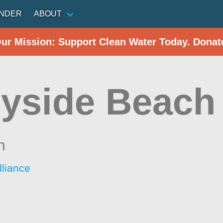
INDER
ABOUT
Our Mission: Support Clean Water Today. Donat
yside Beach
n
liance