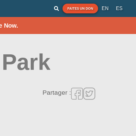
EN
ES
FAITES UN DON
e Now.
 Park
Partager :