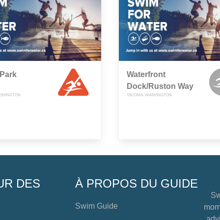
 Park
Waterfront
Dock/Ruston Way
ASHINGTON
TACOMA, WASHINGTON
UR DES
À PROPOS DU GUIDE
Sw
Swim Guide
mome
advi