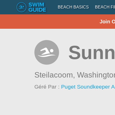
BEACH BASICS
BEACH F
Join 
Sunn
Steilacoom,
Washingto
Géré Par :
Puget Soundkeeper Al