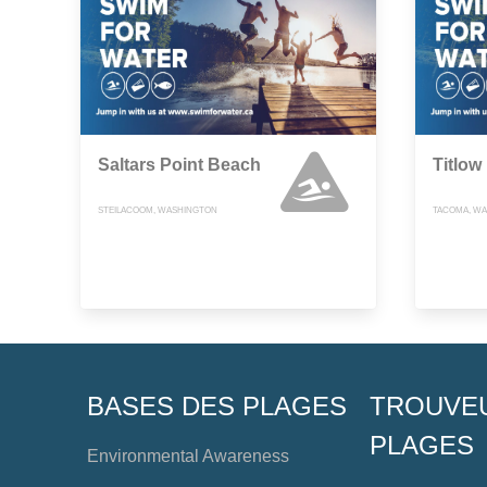
Saltars Point Beach
Titlow
STEILACOOM, WASHINGTON
TACOMA, W
BASES DES PLAGES
TROUVE
PLAGES
Environmental Awareness