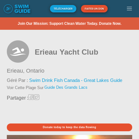
TÉLÉCHARGER
FAITES UN DON
Join Our Mission: Support Clean Water Today. Donate Now.
Erieau Yacht Club
Erieau,
Ontario
Géré Par :
Swim Drink Fish Canada - Great Lakes Guide
Guide Des Grands Lacs
Voir Cette Plage Sur
Partager :
Donate today to keep the data flowing