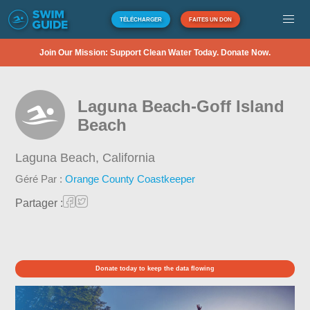
TÉLÉCHARGER
FAITES UN DON
Join Our Mission: Support Clean Water Today. Donate Now.
Laguna Beach-Goff Island
Beach
Laguna Beach,
California
Géré Par :
Orange County Coastkeeper
Partager :
Donate today to keep the data flowing