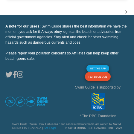
A note for our users:
Swim Guide shares the best information we have the
moment you ask for it. Always obey signs at the beach or advisories from
official government agencies. Stay alert and check for other swimming
hazards such as dangerous currents and tides.
Please report your pollution concerns so Affiliates can help keep other
beach-goers safe.
GET THE APP
FAITES UN DON
Swim Guide is supported by
* The RBC Foundation
Swim Guide, "Swim Drink Fish icons," and associated trademarks are owned by SWIM
DRINK FISH CANADA |
See Legal
© SWIM DRINK FISH CANADA, 2011 - 2026