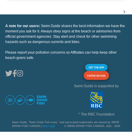
A note for our users:
Swim Guide shares the best information we have the
moment you ask for it. Always obey signs at the beach or advisories from
official government agencies. Stay alert and check for other swimming
hazards such as dangerous currents and tides.
Please report your pollution concerns so Affiliates can help keep other
beach-goers safe.
GET THE APP
FAITES UN DON
Swim Guide is supported by
* The RBC Foundation
Swim Guide, "Swim Drink Fish icons," and associated trademarks are owned by SWIM
DRINK FISH CANADA |
See Legal
© SWIM DRINK FISH CANADA, 2011 - 2026