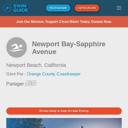
TÉLÉCHARGER
FAITES UN DON
Join Our Mission: Support Clean Water Today. Donate Now.
Newport Bay-Sapphire
Avenue
Newport Beach,
California
Géré Par :
Orange County Coastkeeper
Partager :
Donate today to keep the data flowing