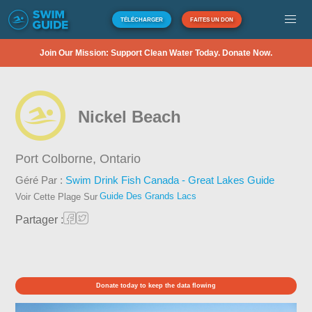
TÉLÉCHARGER
FAITES UN DON
Join Our Mission: Support Clean Water Today. Donate Now.
Nickel Beach
Port Colborne,
Ontario
Géré Par :
Swim Drink Fish Canada - Great Lakes Guide
Guide Des Grands Lacs
Voir Cette Plage Sur
Partager :
Donate today to keep the data flowing