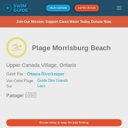
TÉLÉCHARGER
FAITES UN DON
Join Our Mission: Support Clean Water Today. Donate Now.
Plage Morrisburg Beach
Upper Canada Village,
Ontario
Géré Par :
Ottawa Riverkeeper
Guide Des Grands
Voir Cette Plage
Lacs
Sur
Partager :
Donate today to keep the data flowing