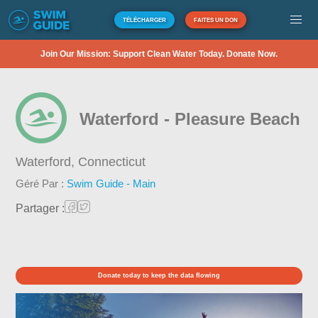
TÉLÉCHARGER
FAITES UN DON
Join Our Mission: Support Clean Water Today. Donate Now.
Waterford - Pleasure Beach
Waterford,
Connecticut
Géré Par :
Swim Guide - Main
Partager :
Donate today to keep the data flowing