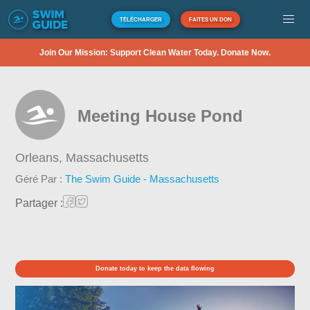
TÉLÉCHARGER
FAITES UN DON
Join Our Mission: Support Clean Water Today. Donate Now.
Meeting House Pond
Orleans,
Massachusetts
Géré Par :
The Swim Guide - Massachusetts
Partager :
Donate today to keep the data flowing