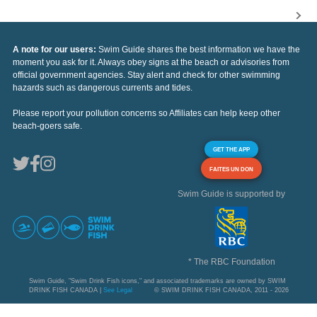
A note for our users:
Swim Guide shares the best information we have the
moment you ask for it. Always obey signs at the beach or advisories from
official government agencies. Stay alert and check for other swimming
hazards such as dangerous currents and tides.
Please report your pollution concerns so Affiliates can help keep other
beach-goers safe.
GET THE APP
FAITES UN DON
Swim Guide is supported by
* The RBC Foundation
Swim Guide, "Swim Drink Fish icons," and associated trademarks are owned by SWIM
DRINK FISH CANADA |
See Legal
© SWIM DRINK FISH CANADA, 2011 - 2026