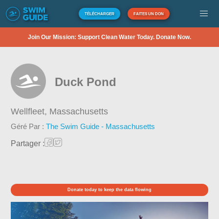
TÉLÉCHARGER
FAITES UN DON
Join Our Mission: Support Clean Water Today. Donate Now.
Duck Pond
Wellfleet,
Massachusetts
Géré Par :
The Swim Guide - Massachusetts
Partager :
Donate today to keep the data flowing