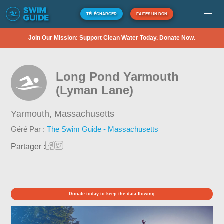
TÉLÉCHARGER
FAITES UN DON
Join Our Mission: Support Clean Water Today. Donate Now.
Long Pond Yarmouth
(Lyman Lane)
Yarmouth,
Massachusetts
Géré Par :
The Swim Guide - Massachusetts
Partager :
Donate today to keep the data flowing