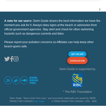
A note for our users:
Swim Guide shares the best information we have the
moment you ask for it. Always obey signs at the beach or advisories from
official government agencies. Stay alert and check for other swimming
hazards such as dangerous currents and tides.
Please report your pollution concerns so Affiliates can help keep other
beach-goers safe.
GET THE APP
FAITES UN DON
Swim Guide is supported by
* The RBC Foundation
Swim Guide, "Swim Drink Fish icons," and associated trademarks are owned by SWIM
DRINK FISH CANADA |
See Legal
© SWIM DRINK FISH CANADA, 2011 - 2026