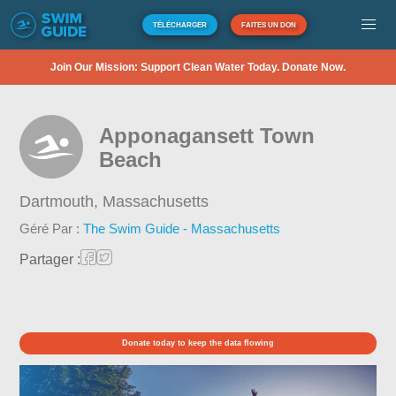
TÉLÉCHARGER
FAITES UN DON
Join Our Mission: Support Clean Water Today. Donate Now.
Apponagansett Town
Beach
Dartmouth,
Massachusetts
Géré Par :
The Swim Guide - Massachusetts
Partager :
Donate today to keep the data flowing