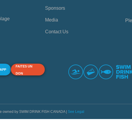
Sponsors
plage
Media
Ple
Contact Us
FAITES UN
 APP
DON
s are owned by SWIM DRINK FISH CANADA |
See Legal