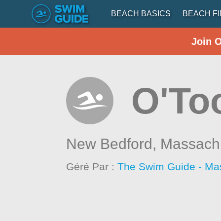
BEACH BASICS
BEACH F
Join 
O'To
New Bedford,
Massach
Géré Par :
The Swim Guide - Ma