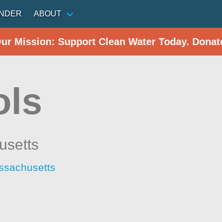
INDER
ABOUT
Our Mission: Support Clean Water Today. Donat
ols
usetts
ssachusetts