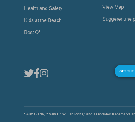
View Map
Health and Safety
Suggérer une 
Kids at the Beach
Best Of
GET THE
Swim Guide, "Swim Drink Fish icons," and associated trademark