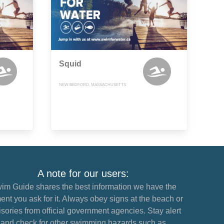
Squid
NEW BEDFORD, MASSACHUSETTS
A note for our users:
im Guide shares the best information we have the
nt you ask for it. Always obey signs at the beach or
sories from official government agencies. Stay alert
and check for other swimming hazards such as