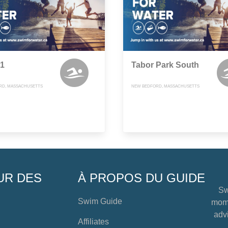
 1
Tabor Park South
RD, MASSACHUSETTS
NEW BEDFORD, MASSACHUSETTS
UR DES
À PROPOS DU GUIDE
Sw
Swim Guide
mome
advi
Affiliates