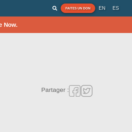
EN
ES
FAITES UN DON
e Now.
Partager :