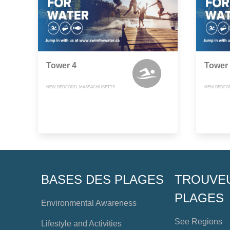
Tower 4
Tower
NEW BEDFORD, MASSACHUSETTS
NEW BEDFO
BASES DES PLAGES
TROUVE
PLAGES
Environmental Awareness
See Regions
Lifestyle and Activities