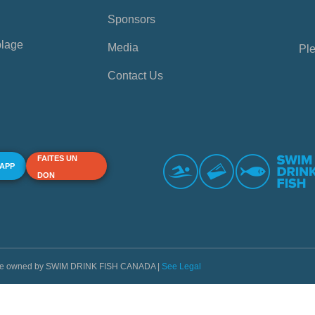
Sponsors
plage
Media
Ple
Contact Us
FAITES UN
 APP
DON
s are owned by SWIM DRINK FISH CANADA |
See Legal