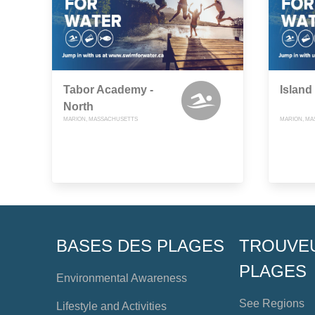
Tabor Academy -
Island
North
MARION, MASSACHUSETTS
MARION, M
BASES DES PLAGES
TROUVE
PLAGES
Environmental Awareness
See Regions
Lifestyle and Activities