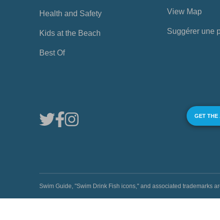
View Map
Health and Safety
Suggérer une 
Kids at the Beach
Best Of
GET THE
Swim Guide, "Swim Drink Fish icons," and associated trademark