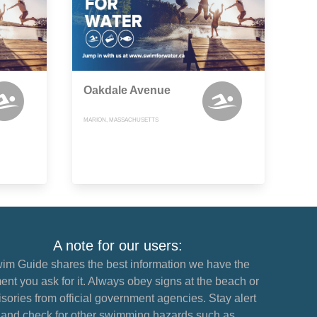
Oakdale Avenue
MARION, MASSACHUSETTS
A note for our users:
im Guide shares the best information we have the
nt you ask for it. Always obey signs at the beach or
sories from official government agencies. Stay alert
and check for other swimming hazards such as