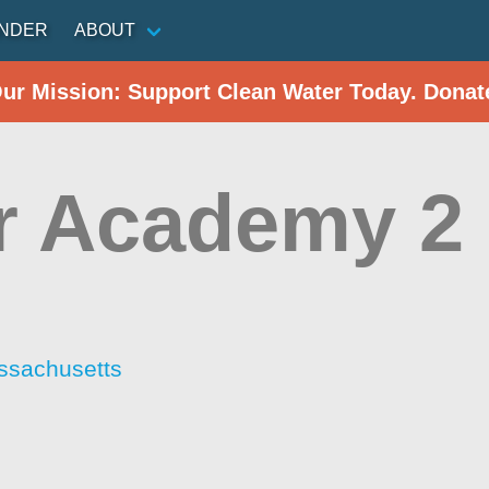
INDER
ABOUT
Our Mission: Support Clean Water Today. Donat
r Academy 2
ssachusetts