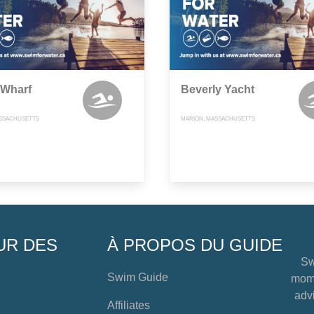
 Wharf
Beverly Yacht
ASSACHUSETTS
MARION, MASSACHUSETTS
UR DES
À PROPOS DU GUIDE
Sw
Swim Guide
mome
advi
Affiliates