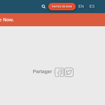
EN
ES
FAITES UN DON
e Now.
Partager :