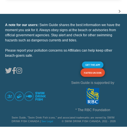
A note for our users:
Swim Guide shares the best information we have the
moment you ask for it. Always obey signs at the beach or advisories from
official government agencies. Stay alert and check for other swimming
hazards such as dangerous currents and tides.
Please report your pollution concerns so Affiliates can help keep other
beach-goers safe.
GET THE APP
FAITES UN DON
Swim Guide is supported by
* The RBC Foundation
Swim Guide, "Swim Drink Fish icons," and associated trademarks are owned by SWIM
DRINK FISH CANADA |
See Legal
© SWIM DRINK FISH CANADA, 2011 - 2026