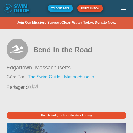
TÉLÉCHARGER
FAITES UN DON
Join Our Mission: Support Clean Water Today. Donate Now.
Bend in the Road
Edgartown,
Massachusetts
Géré Par :
The Swim Guide - Massachusetts
Partager :
Donate today to keep the data flowing