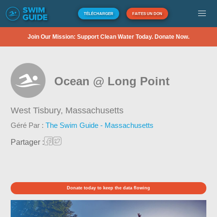
TÉLÉCHARGER
FAITES UN DON
Join Our Mission: Support Clean Water Today. Donate Now.
Ocean @ Long Point
West Tisbury,
Massachusetts
Géré Par :
The Swim Guide - Massachusetts
Partager :
Donate today to keep the data flowing