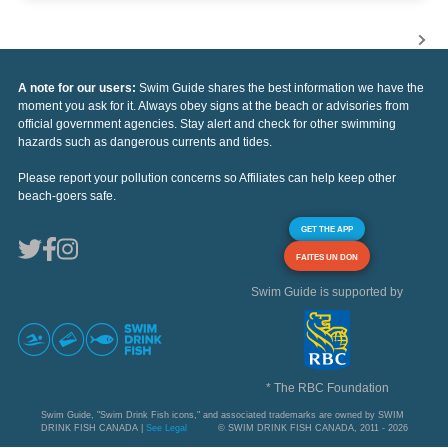
A note for our users:
Swim Guide shares the best information we have the
moment you ask for it. Always obey signs at the beach or advisories from
official government agencies. Stay alert and check for other swimming
hazards such as dangerous currents and tides.
Please report your pollution concerns so Affiliates can help keep other
beach-goers safe.
GET THE APP
FAITES UN DON
Swim Guide is supported by
* The RBC Foundation
Swim Guide, "Swim Drink Fish icons," and associated trademarks are owned by SWIM
DRINK FISH CANADA |
See Legal
© SWIM DRINK FISH CANADA, 2011 - 2026