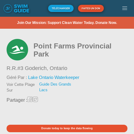
TÉLÉCHARGER
FAITES UN DON
Join Our Mission: Support Clean Water Today. Donate Now.
Point Farms Provincial
Park
R.R.#3 Goderich,
Ontario
Géré Par :
Lake Ontario Waterkeeper
Guide Des Grands
Voir Cette Plage
Lacs
Sur
Partager :
Donate today to keep the data flowing