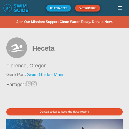
TÉLÉCHARGER
FAITES UN DON
Join Our Mission: Support Clean Water Today. Donate Now.
Heceta
Florence,
Oregon
Géré Par :
Swim Guide - Main
Partager :
Donate today to keep the data flowing