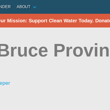
INDER
ABOUT
Our Mission: Support Clean Water Today. Donat
Bruce Provin
eper