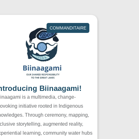
COMMANDITAIRE
ntroducing Biinaagami!
iinaagami is a multimedia, change-
ovoking initiative rooted in Indigenous
nowledges. Through ceremony, mapping,
clusive storytelling, augmented reality,
xperiential learning, community water hubs