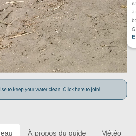
a
ai
be
G
E
e to keep your water clean! Click here to join!
'eau
À propos du guide
Météo