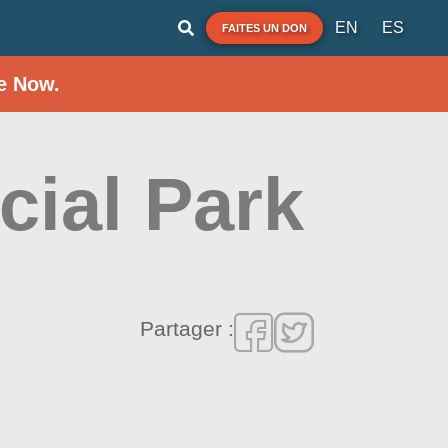
EN
ES
FAITES UN DON
e Now.
cial Park
Partager :