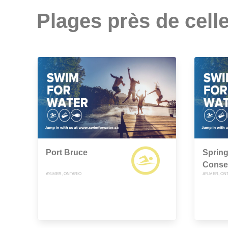
Plages près de celle
Port Bruce
Sprin
Conse
AYLMER, ONTARIO
AYLMER, ON