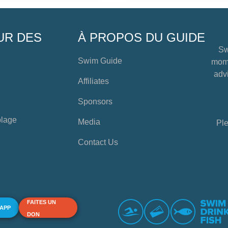
UR DES
À PROPOS DU GUIDE
Sw
Swim Guide
mome
advi
Affiliates
Sponsors
plage
Media
Ple
Contact Us
FAITES UN
 APP
DON