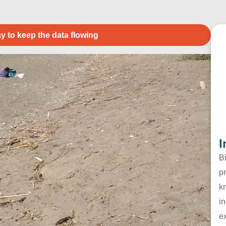
y to keep the data flowing
I
B
pr
k
in
e