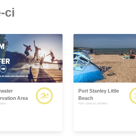
-ci
gwater
Port Stanley Little
rvation Area
Beach
TARIO
PORT STANLEY, ONTARIO