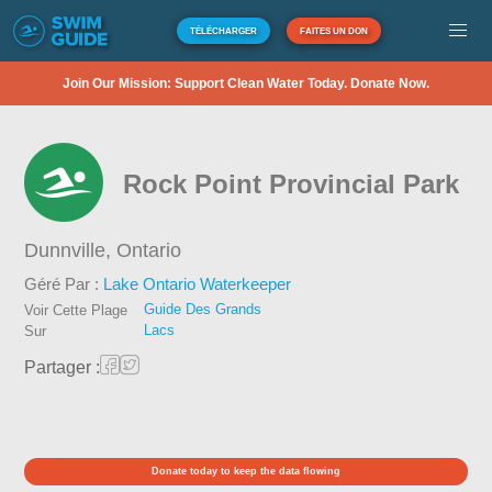
TÉLÉCHARGER
FAITES UN DON
Join Our Mission: Support Clean Water Today. Donate Now.
Rock Point Provincial Park
Dunnville,
Ontario
Géré Par :
Lake Ontario Waterkeeper
Guide Des Grands
Voir Cette Plage
Lacs
Sur
Partager :
Donate today to keep the data flowing