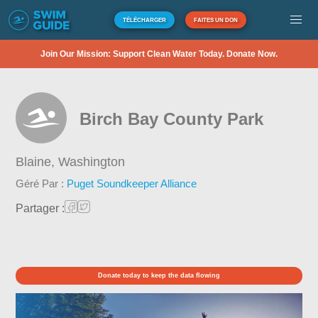
TÉLÉCHARGER
FAITES UN DON
Join Our Mission: Support Clean Water Today. Donate Now.
Birch Bay County Park
Blaine,
Washington
Géré Par :
Puget Soundkeeper Alliance
Partager :
Donate today to keep the data flowing