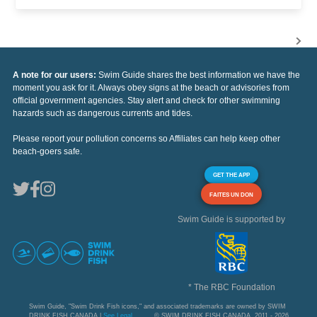
A note for our users:
Swim Guide shares the best information we have the
moment you ask for it. Always obey signs at the beach or advisories from
official government agencies. Stay alert and check for other swimming
hazards such as dangerous currents and tides.
Please report your pollution concerns so Affiliates can help keep other
beach-goers safe.
GET THE APP
FAITES UN DON
Swim Guide is supported by
* The RBC Foundation
Swim Guide, "Swim Drink Fish icons," and associated trademarks are owned by SWIM
DRINK FISH CANADA |
See Legal
© SWIM DRINK FISH CANADA, 2011 - 2026