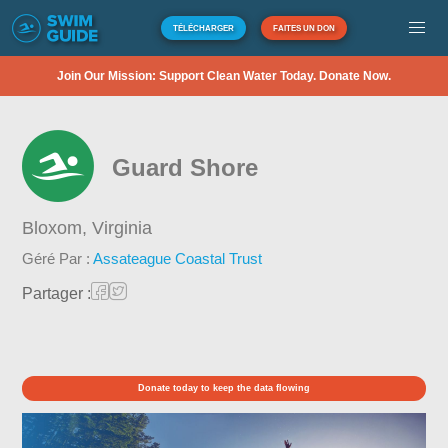
TÉLÉCHARGER
FAITES UN DON
Join Our Mission: Support Clean Water Today. Donate Now.
Guard Shore
Bloxom,
Virginia
Géré Par :
Assateague Coastal Trust
Partager :
Donate today to keep the data flowing