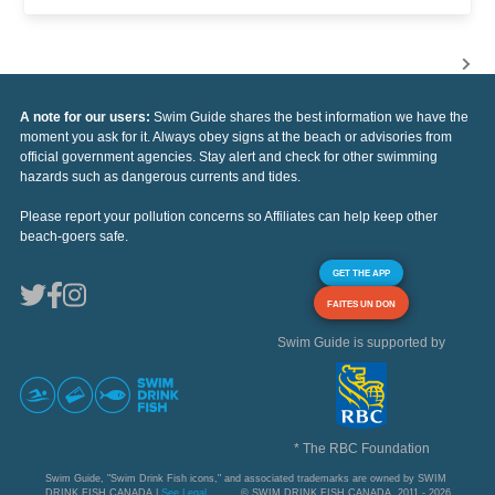
A note for our users:
Swim Guide shares the best information we have the
moment you ask for it. Always obey signs at the beach or advisories from
official government agencies. Stay alert and check for other swimming
hazards such as dangerous currents and tides.
Please report your pollution concerns so Affiliates can help keep other
beach-goers safe.
GET THE APP
FAITES UN DON
Swim Guide is supported by
* The RBC Foundation
Swim Guide, "Swim Drink Fish icons," and associated trademarks are owned by SWIM
DRINK FISH CANADA |
See Legal
© SWIM DRINK FISH CANADA, 2011 - 2026