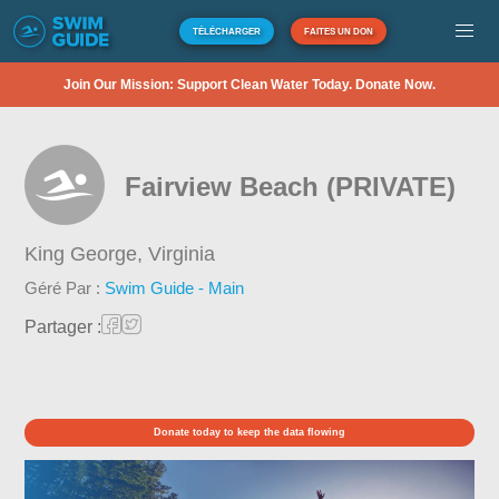
TÉLÉCHARGER
FAITES UN DON
Join Our Mission: Support Clean Water Today. Donate Now.
Fairview Beach (PRIVATE)
King George,
Virginia
Géré Par :
Swim Guide - Main
Partager :
Donate today to keep the data flowing