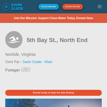
TÉLÉCHARGER
FAITES UN DON
Join Our Mission: Support Clean Water Today. Donate Now.
5th Bay St., North End
Norfolk,
Virginia
Géré Par :
Swim Guide - Main
Partager :
Donate today to keep the data flowing