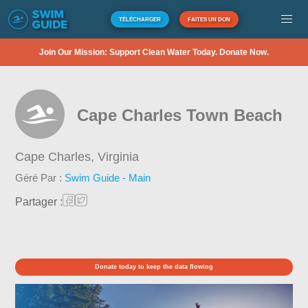
TÉLÉCHARGER
FAITES UN DON
Join Our Mission: Support Clean Water Today. Donate Now.
Cape Charles Town Beach
Cape Charles,
Virginia
Géré Par :
Swim Guide - Main
Partager :
Donate today to keep the data flowing