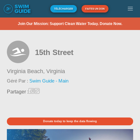
TÉLÉCHARGER
FAITES UN DON
Join Our Mission: Support Clean Water Today. Donate Now.
15th Street
Virginia Beach,
Virginia
Géré Par :
Swim Guide - Main
Partager :
Donate today to keep the data flowing