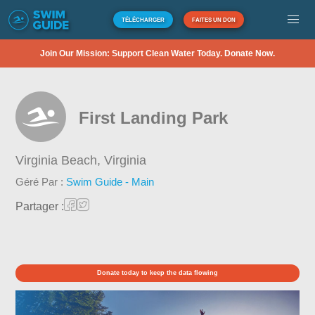
TÉLÉCHARGER
FAITES UN DON
Join Our Mission: Support Clean Water Today. Donate Now.
First Landing Park
Virginia Beach,
Virginia
Géré Par :
Swim Guide - Main
Partager :
Donate today to keep the data flowing