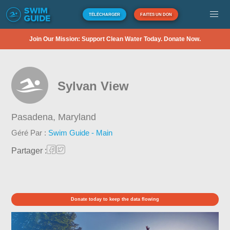
TÉLÉCHARGER
FAITES UN DON
Join Our Mission: Support Clean Water Today. Donate Now.
Sylvan View
Pasadena,
Maryland
Géré Par :
Swim Guide - Main
Partager :
Donate today to keep the data flowing