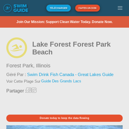
TÉLÉCHARGER
FAITES UN DON
Join Our Mission: Support Clean Water Today. Donate Now.
Lake Forest Forest Park
Beach
Forest Park,
Illinois
Géré Par :
Swim Drink Fish Canada - Great Lakes Guide
Guide Des Grands Lacs
Voir Cette Plage Sur
Partager :
Donate today to keep the data flowing