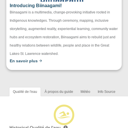
Introducing Biinaagami!
Biinaagami is a multimedia, change-provoking initiative rooted in
Indigenous knowledges. Through ceremony, mapping, inclusive
storytelling, augmented reality, experiential learning, community water
hubs and ecosystem restoration, Biinaagami aims to rebuild just and
healthy relations between wildlife, people and place in the Great
Lakes-St. Lawrence watershed.
En savoir plus
Qualité de l'eau
À propos du guide
Météo
Info Source
Historical Qualité de l'eau