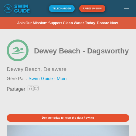
TÉLÉCHARGER
FAITES UN DON
Join Our Mission: Support Clean Water Today. Donate Now.
Dewey Beach - Dagsworthy
Dewey Beach,
Delaware
Géré Par :
Swim Guide - Main
Partager :
Donate today to keep the data flowing