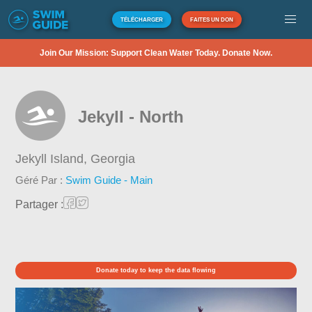
TÉLÉCHARGER
FAITES UN DON
Join Our Mission: Support Clean Water Today. Donate Now.
Jekyll - North
Jekyll Island,
Georgia
Géré Par :
Swim Guide - Main
Partager :
Donate today to keep the data flowing