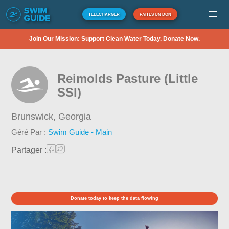
TÉLÉCHARGER
FAITES UN DON
Join Our Mission: Support Clean Water Today. Donate Now.
Reimolds Pasture (Little
SSI)
Brunswick,
Georgia
Géré Par :
Swim Guide - Main
Partager :
Donate today to keep the data flowing