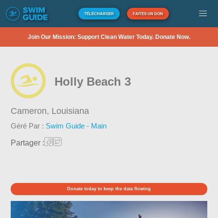
TÉLÉCHARGER
FAITES UN DON
Join Our Mission: Support Clean Water Today. Donate Now.
Holly Beach 3
Cameron,
Louisiana
Géré Par :
Swim Guide - Main
Partager :
Donate today to keep the data flowing