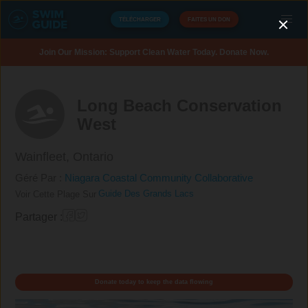
TÉLÉCHARGER
FAITES UN DON
Join Our Mission: Support Clean Water Today. Donate Now.
Long Beach Conservation
West
Wainfleet,
Ontario
Géré Par :
Niagara Coastal Community Collaborative
Guide Des Grands Lacs
Voir Cette Plage Sur
Partager :
Donate today to keep the data flowing