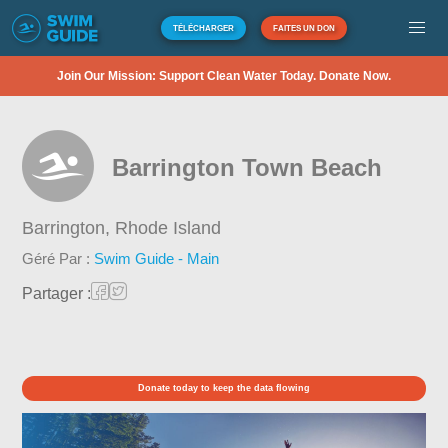
TÉLÉCHARGER
FAITES UN DON
Join Our Mission: Support Clean Water Today. Donate Now.
Barrington Town Beach
Barrington,
Rhode Island
Géré Par :
Swim Guide - Main
Partager :
Donate today to keep the data flowing