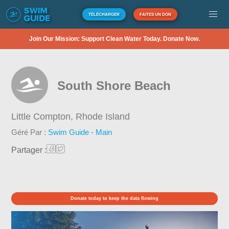
TÉLÉCHARGER
FAITES UN DON
Join Our Mission: Support Clean Water Today. Donate Now.
South Shore Beach
Little Compton,
Rhode Island
Géré Par :
Swim Guide - Main
Partager :
Donate today to keep the data flowing