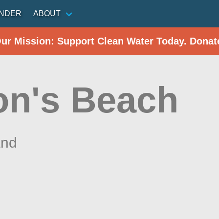
INDER
ABOUT
Our Mission: Support Clean Water Today. Donat
on's Beach
and