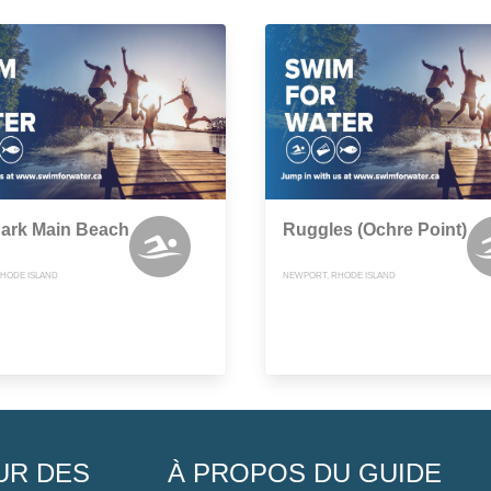
Park Main Beach
Ruggles (Ochre Point)
HODE ISLAND
NEWPORT, RHODE ISLAND
UR DES
À PROPOS DU GUIDE