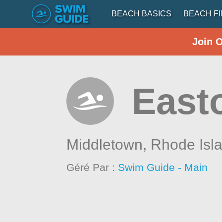
BEACH BASICS
BEACH F
Join 
East
Middletown,
Rhode Isl
Géré Par :
Swim Guide - Main