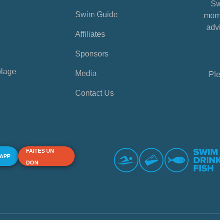
Sw
Swim Guide
mome
advi
Affiliates
Sponsors
plage
Media
Ple
Contact Us
FAITES UN
 APP
DON