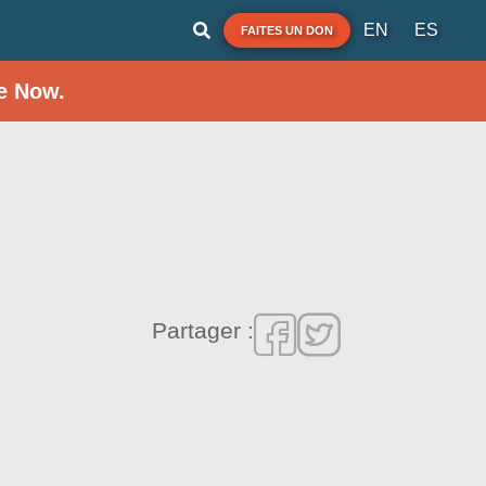
EN
ES
FAITES UN DON
e Now.
Partager :