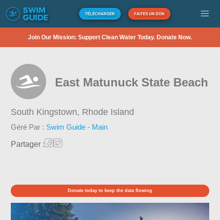
TÉLÉCHARGER
FAITES UN DON
Join Our Mission: Support Clean Water Today. Donate Now.
East Matunuck State Beach
South Kingstown,
Rhode Island
Géré Par :
Swim Guide - Main
Partager :
Donate today to keep the data flowing